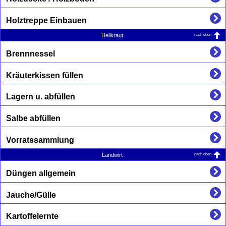
Holztreppe Einbauen
nach oben
Heilkraut
Brennnessel
Kräuterkissen füllen
Lagern u. abfüllen
Salbe abfüllen
Vorratssammlung
nach oben
Landwirt
Düngen allgemein
Jauche/Gülle
Kartoffelernte