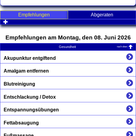
Empfehlungen
Abgeraten
click to expand contents
Empfehlungen am Montag, den 08. Juni 2026
nach oben
Gesundheit
Akupunktur entgiftend
Amalgam entfernen
Blutreinigung
Entschlackung / Detox
Entspannungsübungen
Fettabsaugung
Fußmassage