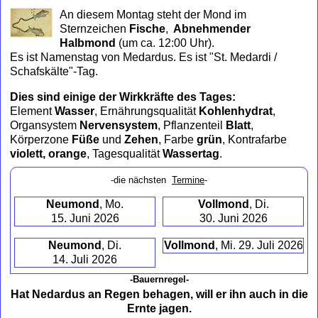
to
An diesem Montag steht der Mond im
collapse
Sternzeichen
Fische
,
Abnehmender
contents
Halbmond
(um ca. 12:00 Uhr)
.
Es ist Namenstag von Medardus. Es ist "St. Medardi /
Schafskälte"-Tag.
Dies sind einige der Wirkkräfte des Tages:
Element
Wasser
, Ernährungsqualität
Kohlenhydrat
,
Organsystem
Nervensystem
, Pflanzenteil
Blatt
,
Körperzone
Füße
und
Zehen
, Farbe
grün
, Kontrafarbe
violett, orange
, Tagesqualität
Wassertag
.
-die nächsten
Termine
-
Neumond
, Mo.
Vollmond
, Di.
15. Juni 2026
30. Juni 2026
Neumond
, Di.
Vollmond
, Mi. 29. Juli 2026
14. Juli 2026
-Bauernregel-
Hat Nedardus an Regen behagen, will er ihn auch in die
Ernte jagen.