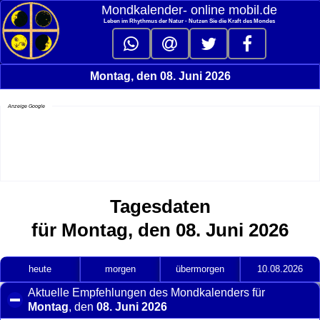
Mondkalender‑ online mobil.de
Leben im Rhythmus der Natur - Nutzen Sie die Kraft des Mondes
Montag, den 08. Juni 2026
Anzeige Google
Tagesdaten
für Montag, den 08. Juni 2026
heute
morgen
übermorgen
10.08.2026
Aktuelle Empfehlungen des Mondkalenders für
Montag
, den
08. Juni 2026
click