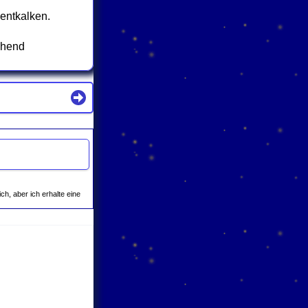
entkalken.
chend
.
ich, aber ich erhalte eine