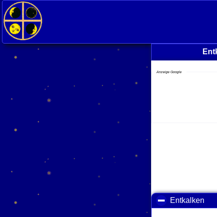
Ent
Anzeige Google
Entkalken
cli