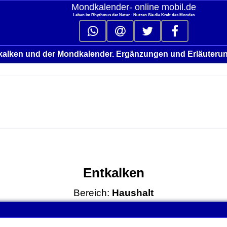
Mondkalender‑ online mobil.de
Leben im Rhythmus der Natur - Nutzen Sie die Kraft des Mondes
kalken und der Mondkalender. Ergänzungen und Erläuteru
Entkalken
Bereich:
Haushalt
ck to collapse contents