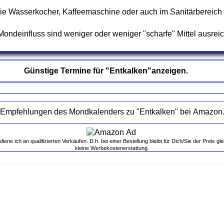
wie Wasserkocher, Kaffeemaschine oder auch im Sanitärbereich 
ondeinfluss sind weniger oder weniger "scharfe" Mittel ausrei
Günstige Termine für "Entkalken"anzeigen.
Empfehlungen des Mondkalenders zu "Entkalken" bei Amazon
ne ich an qualifizierten Verkäufen. D.h. bei einer Bestellung bleibt für Dich/Sie der Preis gle
kleine Werbekostenerstattung.