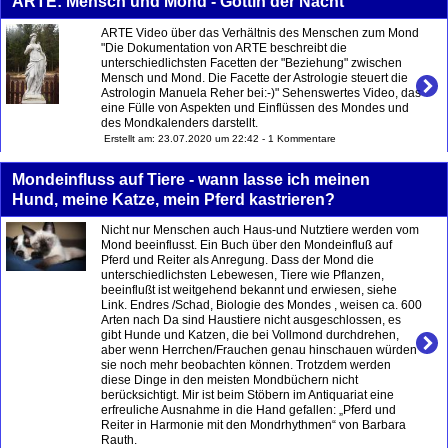
ARTE: Mensch und Mond - Göttin der Nacht
ARTE Video über das Verhältnis des Menschen zum Mond
"Die Dokumentation von ARTE beschreibt die
unterschiedlichsten Facetten der "Beziehung" zwischen
Mensch und Mond. Die Facette der Astrologie steuert die
Astrologin Manuela Reher bei:-)" Sehenswertes Video, das
eine Fülle von Aspekten und Einflüssen des Mondes und
des Mondkalenders darstellt.
Erstellt am: 23.07.2020 um 22:42 - 1 Kommentare
Mondeinfluss auf Tiere - wann lasse ich meinen
Hund, meine Katze, mein Pferd kastrieren?
Nicht nur Menschen auch Haus-und Nutztiere werden vom
Mond beeinflusst. Ein Buch über den Mondeinfluß auf
Pferd und Reiter als Anregung. Dass der Mond die
unterschiedlichsten Lebewesen, Tiere wie Pflanzen,
beeinflußt ist weitgehend bekannt und erwiesen, siehe
Link. Endres /Schad, Biologie des Mondes , weisen ca. 600
Arten nach Da sind Haustiere nicht ausgeschlossen, es
gibt Hunde und Katzen, die bei Vollmond durchdrehen,
aber wenn Herrchen/Frauchen genau hinschauen würden
sie noch mehr beobachten können. Trotzdem werden
diese Dinge in den meisten Mondbüchern nicht
berücksichtigt. Mir ist beim Stöbern im Antiquariat eine
erfreuliche Ausnahme in die Hand gefallen: „Pferd und
Reiter in Harmonie mit den Mondrhythmen“ von Barbara
Rauth.