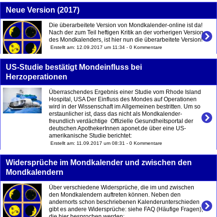
Neue Version (2017)
Die überarbeitete Version von Mondkalender-online ist da!
Nach der zum Teil heftigen Kritik an der vorherigen Version
des Mondkalenders, ist hier nun die überarbeitete Version!
Erstellt am: 12.09.2017 um 11:34 - 0 Kommentare
US-Studie bestätigt Mondeinfluss bei
Herzoperationen
Überraschendes Ergebnis einer Studie vom Rhode Island
Hospital, USA Der Einfluss des Mondes auf Operationen
wird in der Wissenschaft im Allgemeinen bestritten. Um so
erstaunlicher ist, dass das nicht als Mondkalender-
freundlich verdächtige Offizielle Gesundheitsportal der
deutschen ApothekerInnen aponet.de über eine US-
amerikanische Studie berichtet:
Erstellt am: 11.09.2017 um 08:31 - 0 Kommentare
Widersprüche im Mondkalender und zwischen den
Mondkalendern
Über verschiedene Widersprüche, die im und zwischen
den Mondkalendern auftreten können. Neben den
andernorts schon beschriebenen Kalenderunterschieden
gibt es andere Widersprüche: siehe FAQ (Häufige Fragen),
die hier besprochen werden: