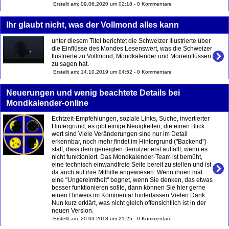
Erstellt am: 09.06.2020 um 02:18 - 0 Kommentare
Ihr glaubt nicht, was der Vollmond alles kann
unter diesem Titel berichtet die Schweizer Illustrierte über
die Einflüsse des Mondes Lesenswert, was die Schweizer
Ilustrierte zu Vollmond, Mondkalender und Moneinflüssen
zu sagen hat.
Erstellt am: 14.10.2019 um 04:52 - 0 Kommentare
Neuerungen und wenig beachtete Details bei
Mondkalender-online
Echtzeit-Empfehlungen, soziale Links, Suche, invertierter
Hintergrund, es gibt einige Neuigkeiten, die einen Blick
wert sind Viele Veränderungen sind nur im Detail
erkennbar, noch mehr findet im Hintergrund ("Backend")
statt, dass dem geneigten Benutzer erst auffällt, wenn es
nicht funktioniert. Das Mondkalender-Team ist bemüht,
eine technisch einwandfreie Seite bereit zu stellen und ist
da auch auf ihre Mithilfe angewiesen. Wenn ihnen mal
eine "Ungereimtheit" begnet, wenn Sie denken, das etwas
besser funktionieren sollte, dann können Sie hier gerne
einen Hinweis im Kommentar hinterlassen.Vielen Dank.
Nun kurz erklärt, was nicht gleich offensichtlich ist in der
neuen Version.
Erstellt am: 20.03.2018 um 21:25 - 0 Kommentare