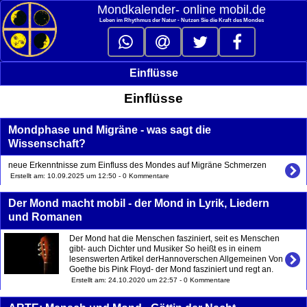
Mondkalender‑ online mobil.de
Leben im Rhythmus der Natur - Nutzen Sie die Kraft des Mondes
Einflüsse
Einflüsse
Mondphase und Migräne - was sagt die
Wissenschaft?
neue Erkenntnisse zum Einfluss des Mondes auf Migräne Schmerzen
Erstellt am: 10.09.2025 um 12:50 - 0 Kommentare
Der Mond macht mobil - der Mond in Lyrik, Liedern
und Romanen
Der Mond hat die Menschen fasziniert, seit es Menschen
gibt- auch Dichter und Musiker So heißt es in einem
lesenswerten Artikel derHannoverschen Allgemeinen Von
Goethe bis Pink Floyd- der Mond fasziniert und regt an.
Erstellt am: 24.10.2020 um 22:57 - 0 Kommentare