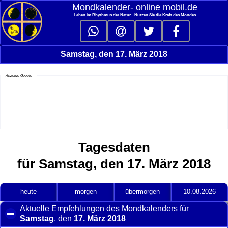
Mondkalender‑ online mobil.de
Leben im Rhythmus der Natur - Nutzen Sie die Kraft des Mondes
Samstag, den 17. März 2018
Anzeige Google
Tagesdaten
für Samstag, den 17. März 2018
heute
morgen
übermorgen
10.08.2026
Aktuelle Empfehlungen des Mondkalenders für
Samstag
, den
17. März 2018
click