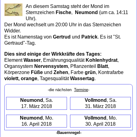
to
An diesem Samstag steht der Mond im
collapse
Sternzeichen
Fische
,
Neumond
(um ca. 14:11
contents
Uhr)
.
Der Mond wechselt um 20:00 Uhr in das Sternzeichen
Widder.
Es ist Namenstag von
Gertrud
und
Patrick
. Es ist "St.
Gertraud"-Tag.
Dies sind einige der Wirkkräfte des Tages:
Element
Wasser
, Ernährungsqualität
Kohlenhydrat
,
Organsystem
Nervensystem
, Pflanzenteil
Blatt
,
Körperzone
Füße
und
Zehen
, Farbe
grün
, Kontrafarbe
violett, orange
, Tagesqualität
Wassertag
.
-die nächsten
Termine
-
Neumond
, Sa.
Vollmond
, Sa.
17. März 2018
31. März 2018
Neumond
, Mo.
Vollmond
, Mo.
16. April 2018
30. April 2018
-Bauernregel-