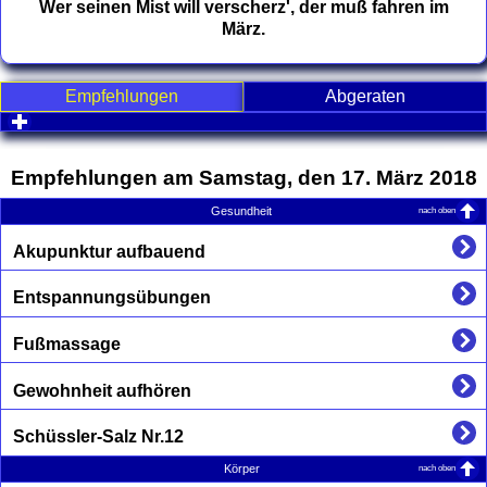
Wer seinen Mist will verscherz', der muß fahren im
März.
Empfehlungen
Abgeraten
click to expand contents
Empfehlungen am Samstag, den 17. März 2018
nach oben
Gesundheit
Akupunktur aufbauend
Entspannungsübungen
Fußmassage
Gewohnheit aufhören
Schüssler-Salz Nr.12
nach oben
Körper