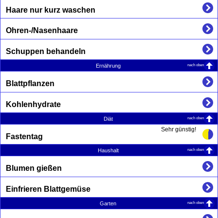
Haare nur kurz waschen
Ohren-/Nasenhaare
Schuppen behandeln
nach oben
Ernährung
Blattpflanzen
Kohlenhydrate
nach oben
Diät
Sehr günstig!
Fastentag
nach oben
Haushalt
Blumen gießen
Einfrieren Blattgemüse
nach oben
Garten