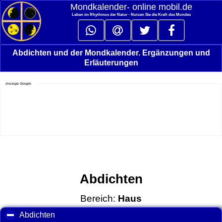
Mondkalender‑ online mobil.de
Leben im Rhythmus der Natur - Nutzen Sie die Kraft des Mondes
Abdichten und der Mondkalender. Ergänzungen und
Erläuterungen
Anzeige Google
Abdichten
Bereich:
Haus
Abdichten
click to collapse contents