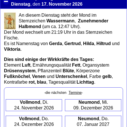
Dienstag
, den
17. November 2026
click
to
An diesem Dienstag steht der Mond im
collapse
Sternzeichen
Wassermann
,
Zunehmender
contents
Halbmond
(um ca. 12:47 Uhr)
.
Der Mond wechselt um 21:19 Uhr in das Sternzeichen
Fische.
Es ist Namenstag von
Gerda
,
Gertrud
,
Hilda
,
Hiltrud
und
Viktoria
.
Dies sind einige der Wirkkräfte des Tages:
Element
Luft
, Ernährungsqualität
Fett
, Organsystem
Drüsensystem
, Pflanzenteil
Blüte
, Körperzone
Fußknöchel
,
Venen
und
Unterschenkel
, Farbe
gelb
,
Kontrafarbe
rot, blau
, Tagesqualität
Lichttag
.
-die nächsten
Termine
-
Vollmond
, Di.
Neumond
, Mi.
24. November 2026
09. Dezember 2026
Vollmond
, Do.
Neumond
, Do.
24. Dezember 2026
07. Januar 2027