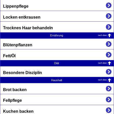
Lippenpflege
Locken entkrausen
Trocknes Haar behandeln
nach oben
Ernährung
Blütenpflanzen
Fett/Öl
nach oben
Diät
Besondere Disziplin
nach oben
Haushalt
Brot backen
Fellpflege
Kuchen backen