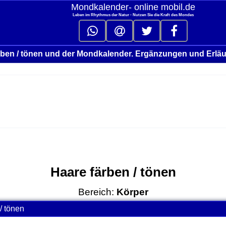
Mondkalender‑ online mobil.de
Leben im Rhythmus der Natur - Nutzen Sie die Kraft des Mondes
rben / tönen und der Mondkalender. Ergänzungen und Erlä
Haare färben / tönen
Bereich:
Körper
/ tönen
click to collapse contents