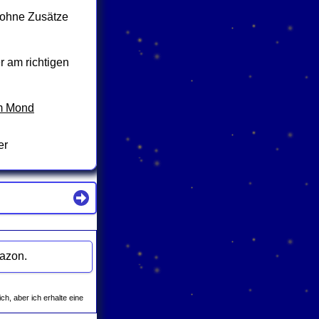
 ohne Zusätze
r am richtigen
m Mond
er
e färben / tönen" bei Amazon.
ich, aber ich erhalte eine