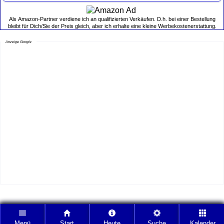
Als Amazon-Partner verdiene ich an qualifizierten Verkäufen. D.h. bei einer Bestellung
bleibt für Dich/Sie der Preis gleich, aber ich erhalte eine kleine Werbekostenerstattung.
Anzeige Google
Menü
Start
Heute
Suche
Kalender