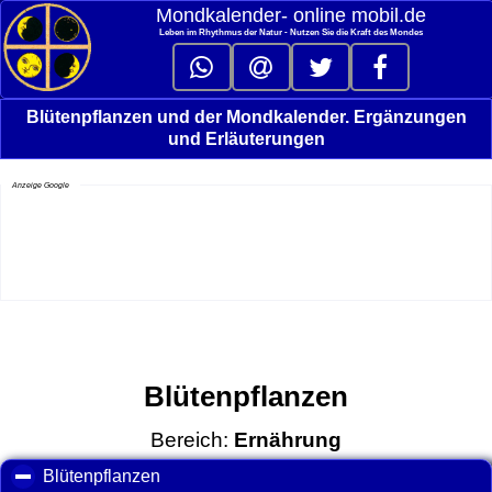
Mondkalender‑ online mobil.de
Leben im Rhythmus der Natur - Nutzen Sie die Kraft des Mondes
Blütenpflanzen und der Mondkalender. Ergänzungen
und Erläuterungen
Anzeige Google
Blütenpflanzen
Bereich:
Ernährung
Blütenpflanzen
click to collapse contents