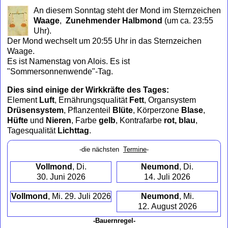
to
An diesem Sonntag steht der Mond im Sternzeichen
collapse
Waage
,
Zunehmender Halbmond
(um ca. 23:55
contents
Uhr)
.
Der Mond wechselt um 20:55 Uhr in das Sternzeichen
Waage.
Es ist Namenstag von Alois. Es ist
"Sommersonnenwende"-Tag.
Dies sind einige der Wirkkräfte des Tages:
Element
Luft
, Ernährungsqualität
Fett
, Organsystem
Drüsensystem
, Pflanzenteil
Blüte
, Körperzone
Blase
,
Hüfte
und
Nieren
, Farbe
gelb
, Kontrafarbe
rot, blau
,
Tagesqualität
Lichttag
.
-die nächsten
Termine
-
Vollmond
, Di.
Neumond
, Di.
30. Juni 2026
14. Juli 2026
Vollmond
, Mi. 29. Juli 2026
Neumond
, Mi.
12. August 2026
-Bauernregel-