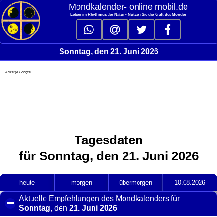
Mondkalender‑ online mobil.de
Leben im Rhythmus der Natur - Nutzen Sie die Kraft des Mondes
Sonntag, den 21. Juni 2026
Anzeige Google
Tagesdaten
für Sonntag, den 21. Juni 2026
heute
morgen
übermorgen
10.08.2026
Aktuelle Empfehlungen des Mondkalenders für
Sonntag
, den
21. Juni 2026
click