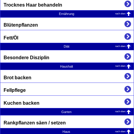
Trocknes Haar behandeln
nach oben
Ernährung
Blütenpflanzen
Fett/Öl
nach oben
Diät
Besondere Disziplin
nach oben
Haushalt
Brot backen
Fellpflege
Kuchen backen
nach oben
Garten
Rankpflanzen säen / setzen
nach oben
Haus