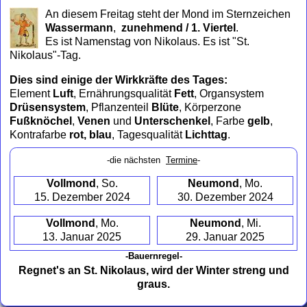
to
An diesem Freitag steht der Mond im Sternzeichen
collapse
Wassermann
,
zunehmend / 1. Viertel
.
contents
Es ist Namenstag von Nikolaus. Es ist "St.
Nikolaus"-Tag.
Dies sind einige der Wirkkräfte des Tages:
Element
Luft
, Ernährungsqualität
Fett
, Organsystem
Drüsensystem
, Pflanzenteil
Blüte
, Körperzone
Fußknöchel
,
Venen
und
Unterschenkel
, Farbe
gelb
,
Kontrafarbe
rot, blau
, Tagesqualität
Lichttag
.
-die nächsten
Termine
-
Vollmond
, So.
Neumond
, Mo.
15. Dezember 2024
30. Dezember 2024
Vollmond
, Mo.
Neumond
, Mi.
13. Januar 2025
29. Januar 2025
-Bauernregel-
Regnet's an St. Nikolaus, wird der Winter streng und
graus.