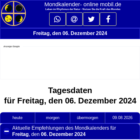
Mondkalender‑ online mobil.de
Leben im Rhythmus der Natur - Nutzen Sie die Kraft des Mondes
Freitag, den 06. Dezember 2024
Anzeige Google
Tagesdaten
für Freitag, den 06. Dezember 2024
heute
morgen
übermorgen
09.08.2026
Aktuelle Empfehlungen des Mondkalenders für
Freitag
, den
06. Dezember 2024
click