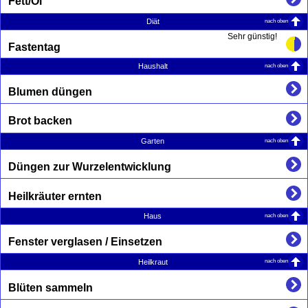
Fett/Öl
nach oben
Diät
Sehr günstig!
Fastentag
nach oben
Haushalt
Blumen düngen
Brot backen
nach oben
Garten
Düngen zur Wurzelentwicklung
Heilkräuter ernten
nach oben
Haus
Fenster verglasen / Einsetzen
nach oben
Heilkraut
Blüten sammeln