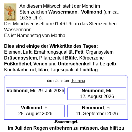
to
An diesem Mittwoch steht der Mond im
collapse
Sternzeichen
Wassermann
,
Vollmond
(um ca.
contents
16:35 Uhr)
.
Der Mond wechselt um 01:46 Uhr in das Sternzeichen
Wassermann.
Es ist Namenstag von Martha.
Dies sind einige der Wirkkräfte des Tages:
Element
Luft
, Ernährungsqualität
Fett
, Organsystem
Drüsensystem
, Pflanzenteil
Blüte
, Körperzone
Fußknöchel
,
Venen
und
Unterschenkel
, Farbe
gelb
,
Kontrafarbe
rot, blau
, Tagesqualität
Lichttag
.
-die nächsten
Termine
-
Vollmond
, Mi. 29. Juli 2026
Neumond
, Mi.
12. August 2026
Vollmond
, Fr.
Neumond
, Fr.
28. August 2026
11. September 2026
-Bauernregel-
Im Juli den Regen entbehren zu müssen, das hilft zu