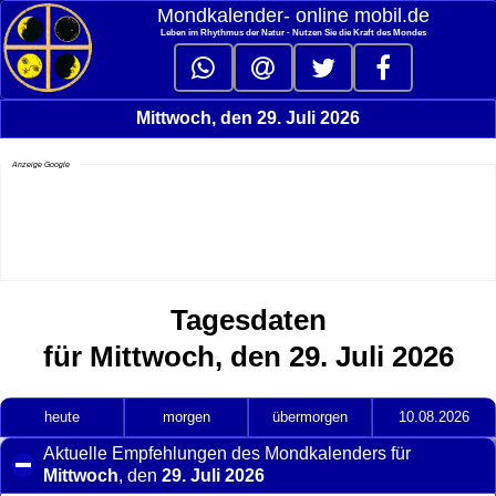
Mondkalender‑ online mobil.de
Leben im Rhythmus der Natur - Nutzen Sie die Kraft des Mondes
Mittwoch, den 29. Juli 2026
Anzeige Google
Tagesdaten
für Mittwoch, den 29. Juli 2026
heute
morgen
übermorgen
10.08.2026
Aktuelle Empfehlungen des Mondkalenders für
Mittwoch
, den
29. Juli 2026
click