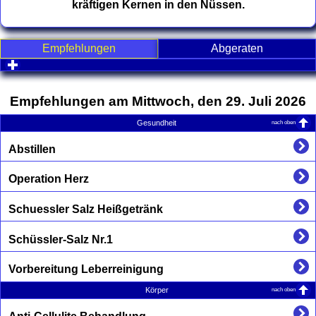
kräftigen Kernen in den Nüssen.
Empfehlungen
Abgeraten
click to expand contents
Empfehlungen am Mittwoch, den 29. Juli 2026
nach oben
Gesundheit
Abstillen
Operation Herz
Schuessler Salz Heißgetränk
Schüssler-Salz Nr.1
Vorbereitung Leberreinigung
nach oben
Körper