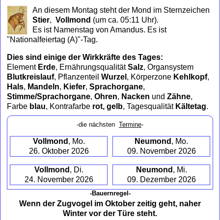
to
An diesem Montag steht der Mond im Sternzeichen
collapse
Stier
,
Vollmond
(um ca. 05:11 Uhr)
.
contents
Es ist Namenstag von Amandus. Es ist
"Nationalfeiertag (A)"-Tag.
Dies sind einige der Wirkkräfte des Tages:
Element
Erde
, Ernährungsqualität
Salz
, Organsystem
Blutkreislauf
, Pflanzenteil
Wurzel
, Körperzone
Kehlkopf
,
Hals
,
Mandeln
,
Kiefer
,
Sprachorgane
,
Stimme/Sprachorgane
,
Ohren
,
Nacken
und
Zähne
,
Farbe
blau
, Kontrafarbe
rot, gelb
, Tagesqualität
Kältetag
.
-die nächsten
Termine
-
Vollmond
, Mo.
Neumond
, Mo.
26. Oktober 2026
09. November 2026
Vollmond
, Di.
Neumond
, Mi.
24. November 2026
09. Dezember 2026
-Bauernregel-
Wenn der Zugvogel im Oktober zeitig geht, naher
Winter vor der Türe steht.