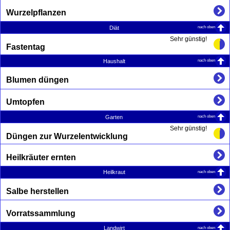
Wurzelpflanzen
nach oben
Diät
Sehr günstig!
Fastentag
nach oben
Haushalt
Blumen düngen
Umtopfen
nach oben
Garten
Sehr günstig!
Düngen zur Wurzelentwicklung
Heilkräuter ernten
nach oben
Heilkraut
Salbe herstellen
Vorratssammlung
nach oben
Landwirt