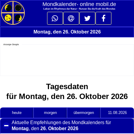
Mondkalender‑ online mobil.de
Leben im Rhythmus der Natur - Nutzen Sie die Kraft des Mondes
Montag, den 26. Oktober 2026
Anzeige Google
Tagesdaten
für Montag, den 26. Oktober 2026
heute
morgen
übermorgen
11.08.2026
Aktuelle Empfehlungen des Mondkalenders für
Montag
, den
26. Oktober 2026
click