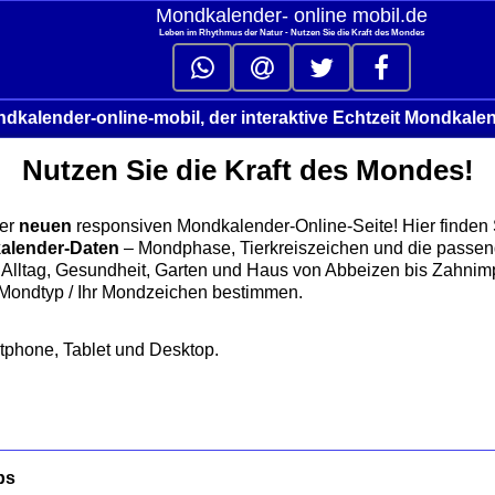
Mondkalender‑ online mobil.de
Leben im Rhythmus der Natur - Nutzen Sie die Kraft des Mondes
dkalender-online-mobil, der interaktive Echtzeit Mondkale
Nutzen Sie die Kraft des Mondes!
er
neuen
responsiven Mondkalender‑Online‑Seite! Hier finden
alender‑Daten
– Mondphase, Tierkreiszeichen und die passe
Alltag, Gesundheit, Garten und Haus von Abbeizen bis Zahnimp
 Mondtyp / Ihr Mondzeichen bestimmen.
rtphone, Tablet und Desktop.
ps