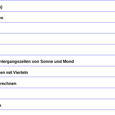
m)
en
ntergangszeiten von Sonne und Mond
n mit Vierteln
erechnen
n