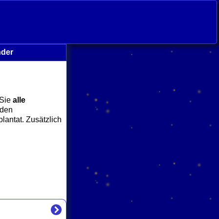
nder
 Sie
alle
nden
lantat. Zusätzlich