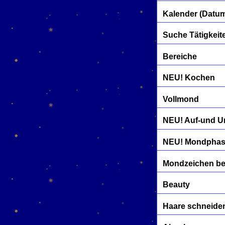
Kalender (Datu
Suche Tätigkeit
Bereiche
NEU! Kochen
Vollmond
NEU! Auf-und U
NEU! Mondphase
Mondzeichen b
Beauty
Haare schneide