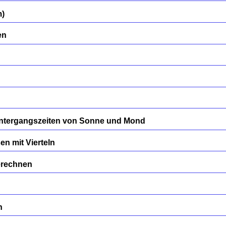
m)
en
ntergangszeiten von Sonne und Mond
n mit Vierteln
erechnen
n