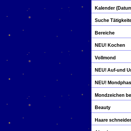
Kalender (Datu
Suche Tätigkeit
Bereiche
NEU! Kochen
Vollmond
NEU! Auf-und U
NEU! Mondphase
Mondzeichen b
Beauty
Haare schneide