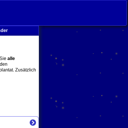
nder
 Sie
alle
nden
lantat. Zusätzlich