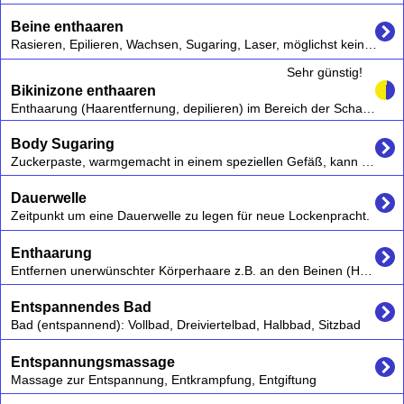
Beine enthaaren
Rasieren, Epilieren, Wachsen, Sugaring, Laser, möglichst keine chemischen Cremes verwenden die kurzfristig zu Irritationen und auch langfristig schaden können,
Sehr günstig!
Bikinizone enthaaren
Enthaarung (Haarentfernung, depilieren) im Bereich der Schamhaare durch Epilation (mitsamt der Haarwurzel) oder Depilation.
Body Sugaring
Zuckerpaste, warmgemacht in einem speziellen Gefäß, kann an jeder Stelle bei Mann und Frau punktgenau aufgetragen werden.
Dauerwelle
Zeitpunkt um eine Dauerwelle zu legen für neue Lockenpracht.
Enthaarung
Entfernen unerwünschter Körperhaare z.B. an den Beinen (Haarentfernung) - auch Augenbrauen zupfen,
Entspannendes Bad
Bad (entspannend): Vollbad, Dreiviertelbad, Halbbad, Sitzbad
Entspannungsmassage
Massage zur Entspannung, Entkrampfung, Entgiftung