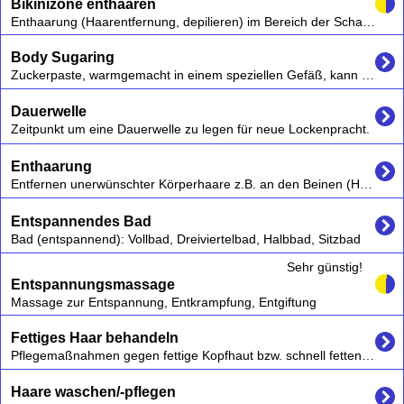
Bikinizone enthaaren
Enthaarung (Haarentfernung, depilieren) im Bereich der Schamhaare durch Epilation (mitsamt der Haarwurzel) oder Depilation.
Body Sugaring
Zuckerpaste, warmgemacht in einem speziellen Gefäß, kann an jeder Stelle bei Mann und Frau punktgenau aufgetragen werden.
Dauerwelle
Zeitpunkt um eine Dauerwelle zu legen für neue Lockenpracht.
Enthaarung
Entfernen unerwünschter Körperhaare z.B. an den Beinen (Haarentfernung) - auch Augenbrauen zupfen,
Entspannendes Bad
Bad (entspannend): Vollbad, Dreiviertelbad, Halbbad, Sitzbad
Sehr günstig!
Entspannungsmassage
Massage zur Entspannung, Entkrampfung, Entgiftung
Fettiges Haar behandeln
Pflegemaßnahmen gegen fettige Kopfhaut bzw. schnell fettendes Haar, Haarschnitt
Haare waschen/-pflegen