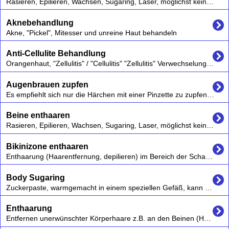
Rasieren, Epilieren, Wachsen, Sugaring, Laser, möglichst keine chemischen Cremes verwenden die kurzfristig zu Irritationen und auch langfristig schaden können,
Aknebehandlung
Akne, "Pickel", Mitesser und unreine Haut behandeln
Anti-Cellulite Behandlung
Orangenhaut, "Zellulitis" / "Cellulitis" "Zellulitis" Verwechselungsgefahr:es gibt eine Zellulitis, ein entzündlicher Prozess , allderdings ist hier die "Orangenhaut", korrekt Cellulite gemeint. Vgl. Wikipedia "Zellulitis","Cellulite"
Augenbrauen zupfen
Es empfiehlt sich nur die Härchen mit einer Pinzette zu zupfen, die aus der natürlichen Form des Augenbrauenwuchses herauswachsen.
Beine enthaaren
Rasieren, Epilieren, Wachsen, Sugaring, Laser, möglichst keine chemischen Cremes verwenden die kurzfristig zu Irritationen und auch langfristig schaden können,
Bikinizone enthaaren
Enthaarung (Haarentfernung, depilieren) im Bereich der Schamhaare durch Epilation (mitsamt der Haarwurzel) oder Depilation.
Body Sugaring
Zuckerpaste, warmgemacht in einem speziellen Gefäß, kann an jeder Stelle bei Mann und Frau punktgenau aufgetragen werden.
Enthaarung
Entfernen unerwünschter Körperhaare z.B. an den Beinen (Haarentfernung) - auch Augenbrauen zupfen,