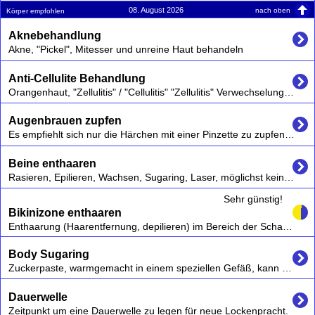
08. August 2026
nach oben
Körper empfohlen
Aknebehandlung
Akne, "Pickel", Mitesser und unreine Haut behandeln
Anti-Cellulite Behandlung
Orangenhaut, "Zellulitis" / "Cellulitis" "Zellulitis" Verwechselungsgefahr:es gibt eine Zellulitis, ein entzündlicher Prozess , allderdings ist hier die "Orangenhaut", korrekt Cellulite gemeint. Vgl. Wikipedia "Zellulitis","Cellulite"
Augenbrauen zupfen
Es empfiehlt sich nur die Härchen mit einer Pinzette zu zupfen, die aus der natürlichen Form des Augenbrauenwuchses herauswachsen.
Beine enthaaren
Rasieren, Epilieren, Wachsen, Sugaring, Laser, möglichst keine chemischen Cremes verwenden die kurzfristig zu Irritationen und auch langfristig schaden können,
Sehr günstig!
Bikinizone enthaaren
Enthaarung (Haarentfernung, depilieren) im Bereich der Schamhaare durch Epilation (mitsamt der Haarwurzel) oder Depilation.
Body Sugaring
Zuckerpaste, warmgemacht in einem speziellen Gefäß, kann an jeder Stelle bei Mann und Frau punktgenau aufgetragen werden.
Dauerwelle
Zeitpunkt um eine Dauerwelle zu legen für neue Lockenpracht.