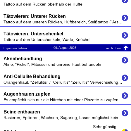
Tattoo auf dem Rücken oberhalb der Hüfte
Tätowieren: Unterer Rücken
Tattoo auf dem unteren Rücken, Hüftbereich, Steißtattoo ("Arschgeweih")
Tätowieren: Unterschenkel
Tattoo auf den Unterschenkeln, Wade, Knöchel
09. August 2026
nach oben
Körper empfohlen
Aknebehandlung
Akne, "Pickel", Mitesser und unreine Haut behandeln
Anti-Cellulite Behandlung
Orangenhaut, "Zellulitis" / "Cellulitis" "Zellulitis" Verwechselungsgefahr:es gibt eine Zellulitis, ein entzündlicher Prozess , allderdings ist hier die "Orangenhaut", korrekt Cellulite gemeint. Vgl. Wikipedia "Zellulitis","Cellulite"
Augenbrauen zupfen
Es empfiehlt sich nur die Härchen mit einer Pinzette zu zupfen, die aus der natürlichen Form des Augenbrauenwuchses herauswachsen.
Beine enthaaren
Rasieren, Epilieren, Wachsen, Sugaring, Laser, möglichst keine chemischen Cremes verwenden die kurzfristig zu Irritationen und auch langfristig schaden können,
Sehr günstig!