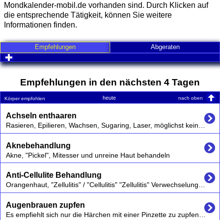
Mondkalender-mobil.de vorhanden sind. Durch Klicken auf
die entsprechende Tätigkeit, können Sie weitere
Informationen finden.
Empfehlungen
Abgeraten
click to expand contents
Empfehlungen in den nächsten 4 Tagen
heute
nach oben
Körper empfohlen
Achseln enthaaren
Rasieren, Epilieren, Wachsen, Sugaring, Laser, möglichst keine chemischen Cremes verwenden die kurzfristig zu Irritationen und auch langfristig schaden können,
Aknebehandlung
Akne, "Pickel", Mitesser und unreine Haut behandeln
Anti-Cellulite Behandlung
Orangenhaut, "Zellulitis" / "Cellulitis" "Zellulitis" Verwechselungsgefahr:es gibt eine Zellulitis, ein entzündlicher Prozess , allderdings ist hier die "Orangenhaut", korrekt Cellulite gemeint. Vgl. Wikipedia "Zellulitis","Cellulite"
Augenbrauen zupfen
Es empfiehlt sich nur die Härchen mit einer Pinzette zu zupfen, die aus der natürlichen Form des Augenbrauenwuchses herauswachsen.