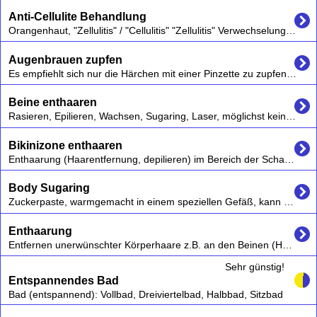
Anti-Cellulite Behandlung
Orangenhaut, "Zellulitis" / "Cellulitis" "Zellulitis" Verwechselungsgefahr:es gibt eine Zellulitis, ein entzündlicher Prozess , allderdings ist hier die "Orangenhaut", korrekt Cellulite gemeint. Vgl. Wikipedia "Zellulitis","Cellulite"
Augenbrauen zupfen
Es empfiehlt sich nur die Härchen mit einer Pinzette zu zupfen, die aus der natürlichen Form des Augenbrauenwuchses herauswachsen.
Beine enthaaren
Rasieren, Epilieren, Wachsen, Sugaring, Laser, möglichst keine chemischen Cremes verwenden die kurzfristig zu Irritationen und auch langfristig schaden können,
Bikinizone enthaaren
Enthaarung (Haarentfernung, depilieren) im Bereich der Schamhaare durch Epilation (mitsamt der Haarwurzel) oder Depilation.
Body Sugaring
Zuckerpaste, warmgemacht in einem speziellen Gefäß, kann an jeder Stelle bei Mann und Frau punktgenau aufgetragen werden.
Enthaarung
Entfernen unerwünschter Körperhaare z.B. an den Beinen (Haarentfernung) - auch Augenbrauen zupfen,
Sehr günstig!
Entspannendes Bad
Bad (entspannend): Vollbad, Dreiviertelbad, Halbbad, Sitzbad