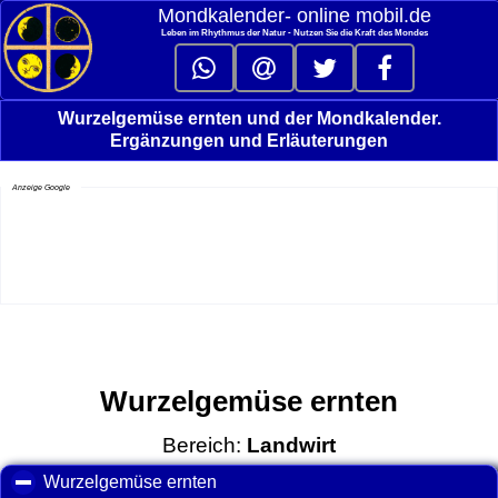
Mondkalender‑ online mobil.de
Leben im Rhythmus der Natur - Nutzen Sie die Kraft des Mondes
Wurzelgemüse ernten und der Mondkalender.
Ergänzungen und Erläuterungen
Anzeige Google
Wurzelgemüse ernten
Bereich:
Landwirt
Wurzelgemüse ernten
click to collapse contents