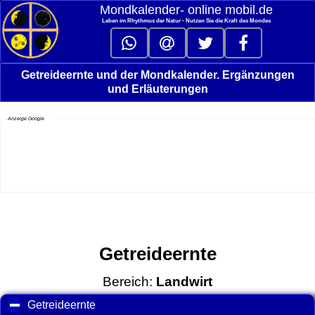
Mondkalender‑ online mobil.de
Leben im Rhythmus der Natur - Nutzen Sie die Kraft des Mondes
Getreideernte und der Mondkalender. Ergänzungen
und Erläuterungen
Anzeige Google
Getreideernte
Bereich:
Landwirt
Getreideernte
click to collapse contents