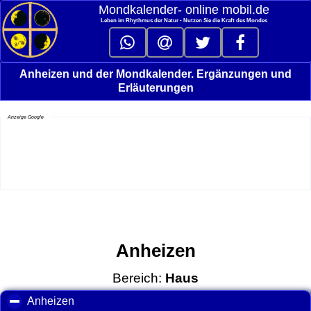
Mondkalender‑ online mobil.de
Leben im Rhythmus der Natur - Nutzen Sie die Kraft des Mondes
Anheizen und der Mondkalender. Ergänzungen und
Erläuterungen
Anzeige Google
Anheizen
Bereich:
Haus
Anheizen
click to collapse contents