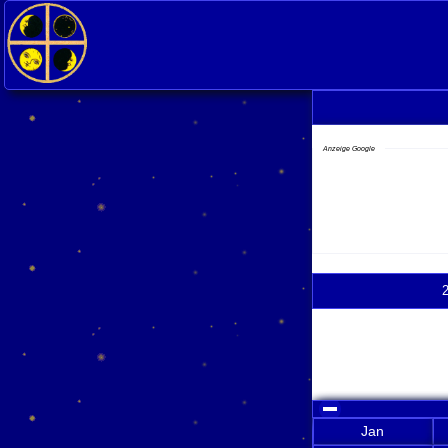
Anzeige Google
click to colla
Jan