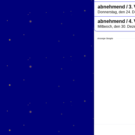
abnehmend / 3. V
Donnerstag, den 24. 
abnehmend / 4. 
Mittwoch, den 30. De
Anzeige Google