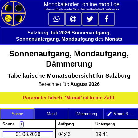
Mondkalender‑ online mobil.de
Leben im Rhythmus der Natur - Nutzen Sie die Kraft des Mondes
Salzburg Juli 2026 Sonnenaufgang,
Sonnenuntergang, Mondaufgang des Monats
Sonnenaufgang, Mondaufgang,
Dämmerung
Tabellarische Monatsübersicht für Salzburg
Berechnet für:
August 2026
Parameter falsch: 'Monat' ist keine Zahl.
Sonne
Mond
Dämmerung
Monat & Jahr
Sonne
Aufgang
Untergang
+
01.08.2026
04:43
19:41