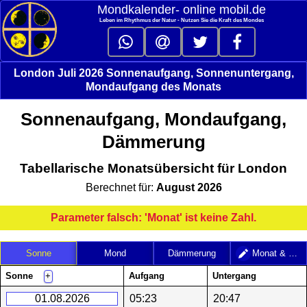
Mondkalender‑ online mobil.de
Leben im Rhythmus der Natur - Nutzen Sie die Kraft des Mondes
London Juli 2026 Sonnenaufgang, Sonnenuntergang,
Mondaufgang des Monats
Sonnenaufgang, Mondaufgang,
Dämmerung
Tabellarische Monatsübersicht für London
Berechnet für:
August 2026
Parameter falsch: 'Monat' ist keine Zahl.
Sonne
Mond
Dämmerung
Monat & Jahr
Sonne
Aufgang
Untergang
+
01.08.2026
05:23
20:47