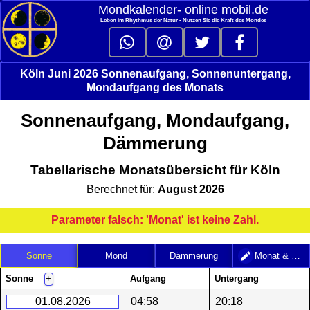
Mondkalender‑ online mobil.de
Leben im Rhythmus der Natur - Nutzen Sie die Kraft des Mondes
Köln Juni 2026 Sonnenaufgang, Sonnenuntergang,
Mondaufgang des Monats
Sonnenaufgang, Mondaufgang,
Dämmerung
Tabellarische Monatsübersicht für Köln
Berechnet für:
August 2026
Parameter falsch: 'Monat' ist keine Zahl.
Sonne
Mond
Dämmerung
Monat & Jahr
Sonne
Aufgang
Untergang
+
01.08.2026
04:58
20:18