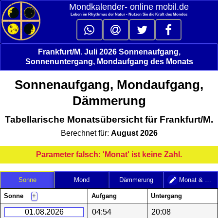
Mondkalender‑ online mobil.de
Leben im Rhythmus der Natur - Nutzen Sie die Kraft des Mondes
Frankfurt/M. Juli 2026 Sonnenaufgang,
Sonnenuntergang, Mondaufgang des Monats
Sonnenaufgang, Mondaufgang,
Dämmerung
Tabellarische Monatsübersicht für Frankfurt/M.
Berechnet für:
August 2026
Parameter falsch: 'Monat' ist keine Zahl.
Sonne
Mond
Dämmerung
Monat & Jahr
Sonne
Aufgang
Untergang
+
01.08.2026
04:54
20:08