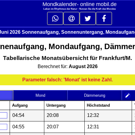
Mondkalender‑ online mobil.de
Leben im Rhythmus der Natur - Nutzen Sie die Kraft des Mondes
. Juni 2026 Sonnenaufgang, Sonnenuntergang, Mondaufgan
nenaufgang, Mondaufgang, Dämme
Tabellarische Monatsübersicht für Frankfurt/M.
Berechnet für:
August 2026
Parameter falsch: 'Monat' ist keine Zahl.
Mond
Dämmerung
Aufgang
Untergang
Höchststand
04:54
20:08
12:32
04:55
20:07
12:31