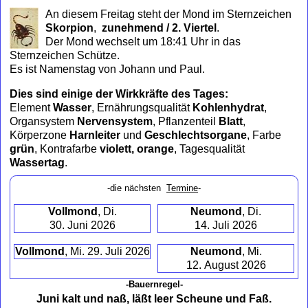
to
An diesem Freitag steht der Mond im Sternzeichen
collapse
Skorpion
,
zunehmend / 2. Viertel
.
contents
Der Mond wechselt um 18:41 Uhr in das
Sternzeichen Schütze.
Es ist Namenstag von Johann und Paul.
Dies sind einige der Wirkkräfte des Tages:
Element
Wasser
, Ernährungsqualität
Kohlenhydrat
,
Organsystem
Nervensystem
, Pflanzenteil
Blatt
,
Körperzone
Harnleiter
und
Geschlechtsorgane
, Farbe
grün
, Kontrafarbe
violett, orange
, Tagesqualität
Wassertag
.
-die nächsten
Termine
-
Vollmond
, Di.
Neumond
, Di.
30. Juni 2026
14. Juli 2026
Vollmond
, Mi. 29. Juli 2026
Neumond
, Mi.
12. August 2026
-Bauernregel-
Juni kalt und naß, läßt leer Scheune und Faß.