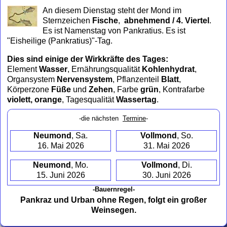
to
An diesem Dienstag steht der Mond im
collapse
Sternzeichen
Fische
,
abnehmend / 4. Viertel
.
contents
Es ist Namenstag von Pankratius. Es ist
"Eisheilige (Pankratius)"-Tag.
Dies sind einige der Wirkkräfte des Tages:
Element
Wasser
, Ernährungsqualität
Kohlenhydrat
,
Organsystem
Nervensystem
, Pflanzenteil
Blatt
,
Körperzone
Füße
und
Zehen
, Farbe
grün
, Kontrafarbe
violett, orange
, Tagesqualität
Wassertag
.
-die nächsten
Termine
-
Neumond
, Sa.
Vollmond
, So.
16. Mai 2026
31. Mai 2026
Neumond
, Mo.
Vollmond
, Di.
15. Juni 2026
30. Juni 2026
-Bauernregel-
Pankraz und Urban ohne Regen, folgt ein großer
Weinsegen.