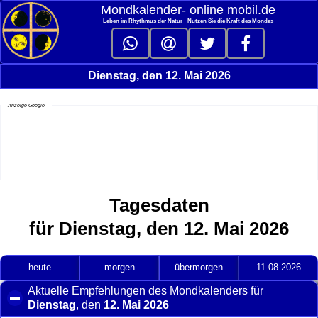
Mondkalender‑ online mobil.de
Leben im Rhythmus der Natur - Nutzen Sie die Kraft des Mondes
Dienstag, den 12. Mai 2026
Anzeige Google
Tagesdaten
für Dienstag, den 12. Mai 2026
heute
morgen
übermorgen
11.08.2026
Aktuelle Empfehlungen des Mondkalenders für
Dienstag
, den
12. Mai 2026
click