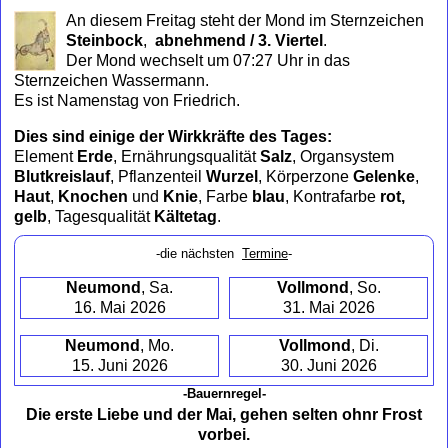
to
An diesem Freitag steht der Mond im Sternzeichen
collapse
Steinbock
,
abnehmend / 3. Viertel
.
contents
Der Mond wechselt um 07:27 Uhr in das
Sternzeichen Wassermann.
Es ist Namenstag von Friedrich.
Dies sind einige der Wirkkräfte des Tages:
Element
Erde
, Ernährungsqualität
Salz
, Organsystem
Blutkreislauf
, Pflanzenteil
Wurzel
, Körperzone
Gelenke
,
Haut
,
Knochen
und
Knie
, Farbe
blau
, Kontrafarbe
rot,
gelb
, Tagesqualität
Kältetag
.
-die nächsten
Termine
-
Neumond
, Sa.
Vollmond
, So.
16. Mai 2026
31. Mai 2026
Neumond
, Mo.
Vollmond
, Di.
15. Juni 2026
30. Juni 2026
-Bauernregel-
Die erste Liebe und der Mai, gehen selten ohnr Frost
vorbei.