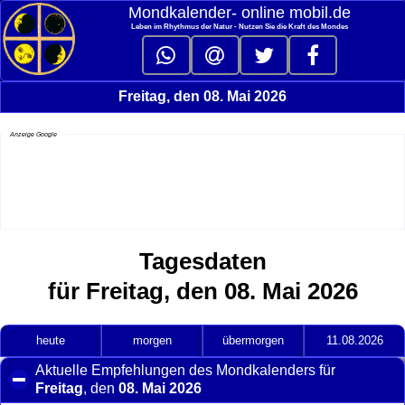
Mondkalender‑ online mobil.de
Leben im Rhythmus der Natur - Nutzen Sie die Kraft des Mondes
Freitag, den 08. Mai 2026
Anzeige Google
Tagesdaten
für Freitag, den 08. Mai 2026
heute
morgen
übermorgen
11.08.2026
Aktuelle Empfehlungen des Mondkalenders für
Freitag
, den
08. Mai 2026
click