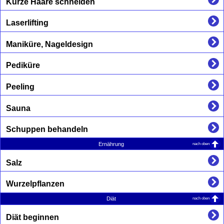
Kurze Haare schneiden
Laserlifting
Maniküre, Nageldesign
Pediküre
Peeling
Sauna
Schuppen behandeln
nach oben
Ernährung
Salz
Wurzelpflanzen
nach oben
Diät
Diät beginnen