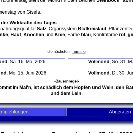
 Donnerstag steht der Mond im Sternzeichen
Steinbock
,
abne
menstag von Gisela.
 der Wirkkräfte des Tages:
rnährungsqualität
Salz
, Organsystem
Blutkreislauf
, Pflanzentei
enke
,
Haut
,
Knochen
und
Knie
, Farbe
blau
, Kontrafarbe
rot, g
-die nächsten
Termine
-
ond
, Sa. 16. Mai 2026
Vollmond
, So. 31. M
ond
, Mo. 15. Juni 2026
Vollmond
, Di. 30. J
-Bauernregel-
kommt im Mai'n, ist schädlich dem Hopfen und Wein, den 
und dem Lein.
Empfehlungen
Abgeraten
nd contents