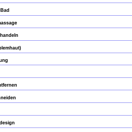
 Bad
massage
ehandeln
blemhaut)
gung
tfernen
hneiden
ldesign