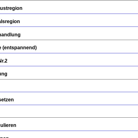
ustregion
lsregion
handlung
 (entspannend)
Nr.2
ung
setzen
ulieren