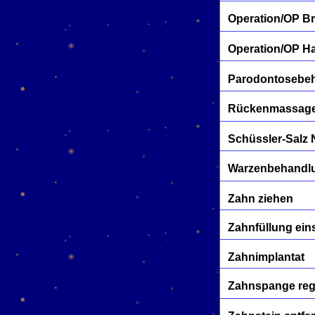
Operation/OP Br
Operation/OP Ha
Parodontosebe
Rückenmassage
Schüssler-Salz 
Warzenbehandl
Zahn ziehen
Zahnfüllung ein
Zahnimplantat
Zahnspange reg