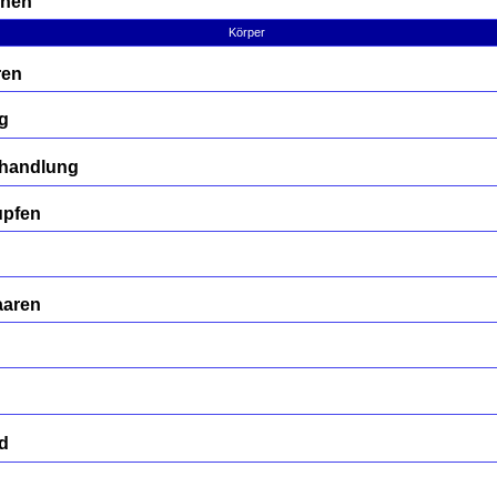
rnen
Körper
ren
g
Behandlung
upfen
n
aaren
d