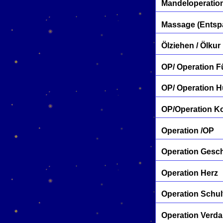
Mandeloperatio
Massage (Entspa
Ölziehen / Ölkur
OP/ Operation 
OP/ Operation H
OP/Operation K
Operation /OP
Operation Gesc
Operation Herz
Operation Schul
Operation Verd