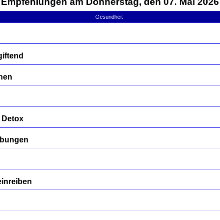
Empfehlungen am Donnerstag, den 07. Mai 2026
Gesundheit
iftend
nen
 Detox
übungen
einreiben