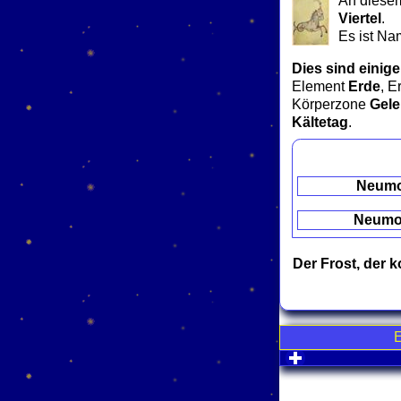
An diesem
Viertel
.
Es ist Na
Dies sind einige
Element
Erde
, E
Körperzone
Gel
Kältetag
.
Neum
Neum
Der Frost, der 
click to expa