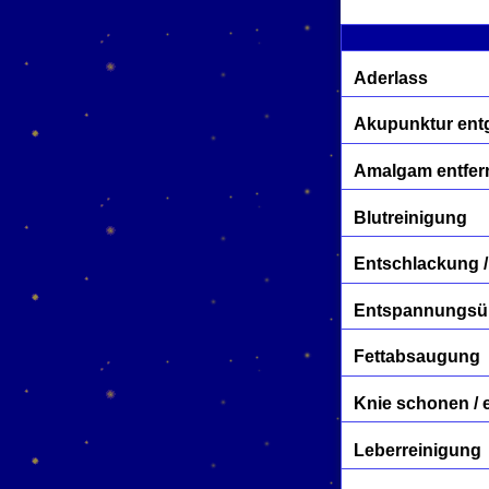
Aderlass
Akupunktur entg
Amalgam entfer
Blutreinigung
Entschlackung /
Entspannungs
Fettabsaugung
Knie schonen / 
Leberreinigung