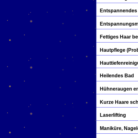
Entspannendes
Entspannungs
Fettiges Haar b
Hautpflege (Pro
Hauttiefenreini
Heilendes Bad
Hühneraugen en
Kurze Haare sc
Laserlifting
Maniküre, Nage