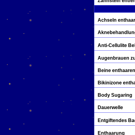
Zahnstein entfe
Achseln enthaa
Aknebehandlun
Anti-Cellulite 
Augenbrauen z
Beine enthaare
Bikinizone enth
Body Sugaring
Dauerwelle
Entgiftendes Ba
Enthaarung