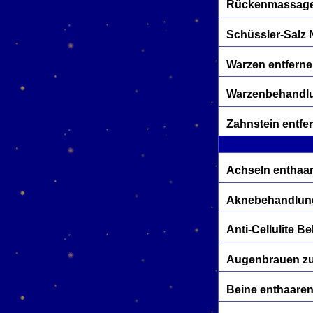
Rückenmassage
Schüssler-Salz 
Warzen entfern
Warzenbehandl
Zahnstein entfe
Achseln enthaa
Aknebehandlun
Anti-Cellulite 
Augenbrauen z
Beine enthaare