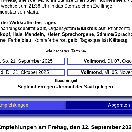
 Freitag steht der Mond im Sternzeichen
Stier
,
abnehmend / 3.
wechselt um 21:38 Uhr in das Sternzeichen Zwillinge.
menstag von Maria.
 der Wirkkräfte des Tages:
rnährungsqualität
Salz
, Organsystem
Blutkreislauf
, Pflanzentei
kopf
,
Hals
,
Mandeln
,
Kiefer
,
Sprachorgane
,
Stimme/Sprach
ne
, Farbe
blau
, Kontrafarbe
rot, gelb
, Tagesqualität
Kältetag
.
-die nächsten
Termine
-
, So. 21. September 2025
Vollmond
, Di. 07. Okt
nd
, Di. 21. Oktober 2025
Vollmond
, Mi. 05. Nov
-Bauernregel-
Septemberregen - kommt der Saat gelegen.
Empfehlungen
Abgeraten
nd contents
mpfehlungen am Freitag, den 12. September 20