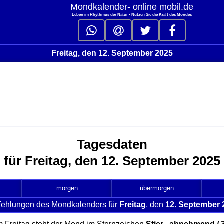
Mondkalender‑ online mobil.de
Leben im Rhythmus der Natur - Nutzen Sie die Kraft des Mondes
Freitag, den 12. September 2025
Tagesdaten
für Freitag, den 12. September 2025
morgen
übermorgen
fehlungen des Mondkalenders für
Freitag
, den
12. September 