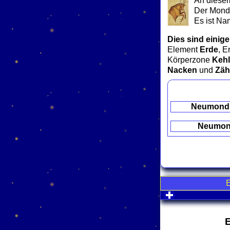
An diesem
Der Mond 
Es ist Na
Dies sind einige
Element
Erde
, E
Körperzone
Kehl
Nacken
und
Zäh
Neumond
Neumo
click to expa
E