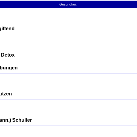
Gesundheit
iftend
 Detox
übungen
ützen
nn.) Schulter