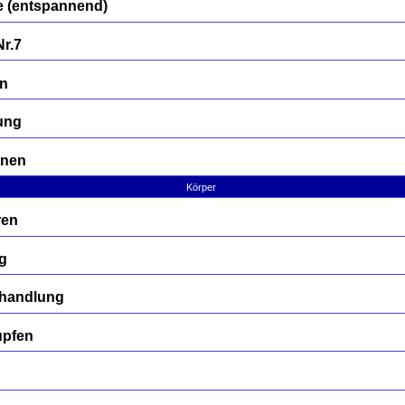
 (entspannend)
Nr.7
en
ung
rnen
Körper
ren
g
Behandlung
upfen
n