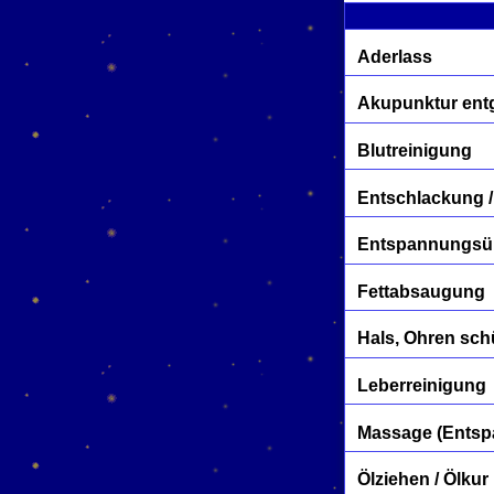
Aderlass
Akupunktur entg
Blutreinigung
Entschlackung /
Entspannungs
Fettabsaugung
Hals, Ohren sch
Leberreinigung
Massage (Entspa
Ölziehen / Ölkur