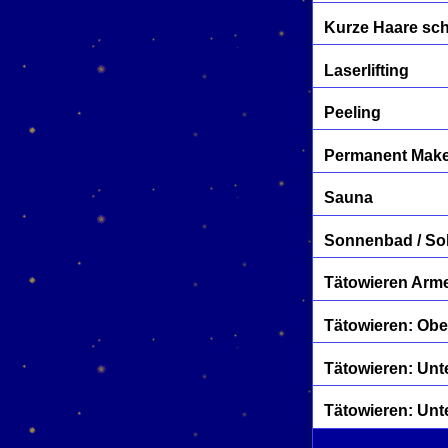
Kurze Haare sc
Laserlifting
Peeling
Permanent Mak
Sauna
Sonnenbad / So
Tätowieren Arme
Tätowieren: Ob
Tätowieren: Unt
Tätowieren: Unt