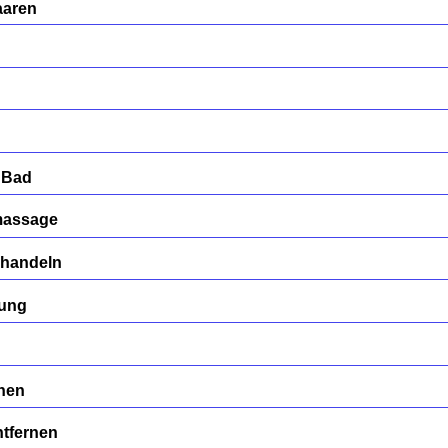
aaren
 Bad
massage
ehandeln
gung
rnen
tfernen