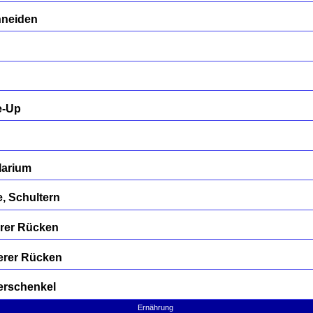
hneiden
e-Up
larium
, Schultern
erer Rücken
erer Rücken
erschenkel
Ernährung