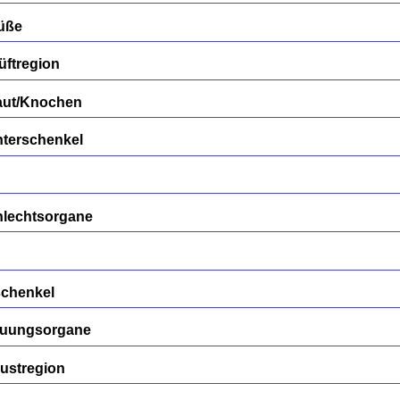
Füße
üftregion
aut/Knochen
nterschenkel
hlechtsorgane
schenkel
auungsorgane
ustregion