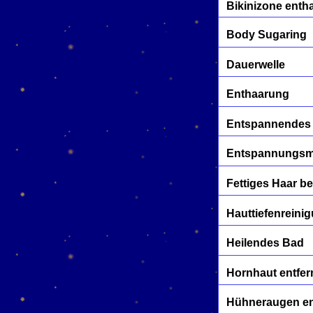
Bikinizone enth
Body Sugaring
Dauerwelle
Enthaarung
Entspannendes
Entspannungs
Fettiges Haar b
Hauttiefenreini
Heilendes Bad
Hornhaut entfe
Hühneraugen en