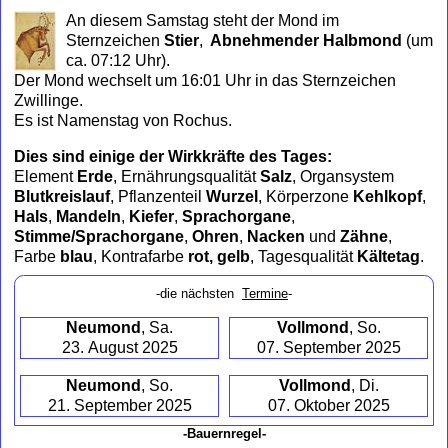
to
An diesem Samstag steht der Mond im
collapse
Sternzeichen
Stier
,
Abnehmender Halbmond
(um
contents
ca. 07:12 Uhr)
.
Der Mond wechselt um 16:01 Uhr in das Sternzeichen
Zwillinge.
Es ist Namenstag von Rochus.
Dies sind einige der Wirkkräfte des Tages:
Element
Erde
, Ernährungsqualität
Salz
, Organsystem
Blutkreislauf
, Pflanzenteil
Wurzel
, Körperzone
Kehlkopf
,
Hals
,
Mandeln
,
Kiefer
,
Sprachorgane
,
Stimme/Sprachorgane
,
Ohren
,
Nacken
und
Zähne
,
Farbe
blau
, Kontrafarbe
rot, gelb
, Tagesqualität
Kältetag
.
-die nächsten
Termine
-
Neumond
, Sa.
Vollmond
, So.
23. August 2025
07. September 2025
Neumond
, So.
Vollmond
, Di.
21. September 2025
07. Oktober 2025
-Bauernregel-