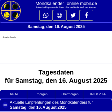
Mondkalender‑ online mobil.de
Leben im Rhythmus der Natur - Nutzen Sie die Kraft des Mondes
Samstag, den 16. August 2025
Anzeige Google
Tagesdaten
für Samstag, den 16. August 2025
heute
morgen
übermorgen
09.08.2026
Aktuelle Empfehlungen des Mondkalenders für
Samstag
, den
16. August 2025
click