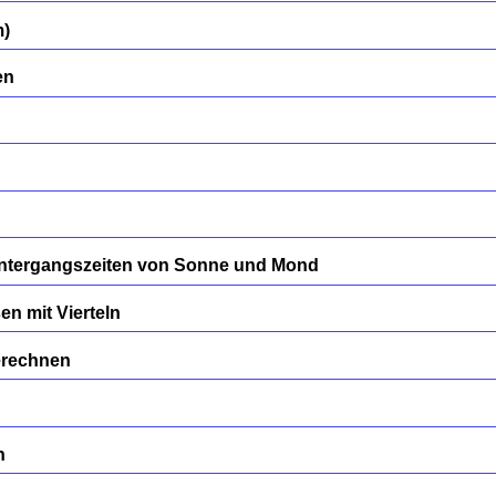
m)
en
ntergangszeiten von Sonne und Mond
n mit Vierteln
erechnen
n