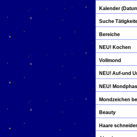
Kalender (Datu
Suche Tätigkeit
Bereiche
NEU! Kochen
Vollmond
NEU! Auf-und U
NEU! Mondphase
Mondzeichen b
Beauty
Haare schneide