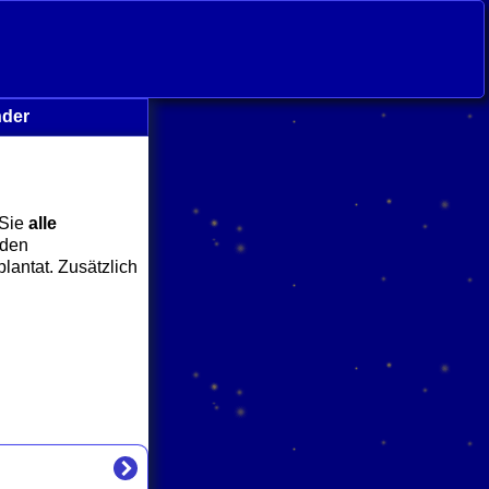
nder
 Sie
alle
nden
lantat. Zusätzlich