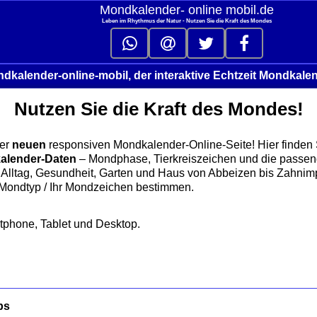
Mondkalender‑ online mobil.de
Leben im Rhythmus der Natur - Nutzen Sie die Kraft des Mondes
dkalender-online-mobil, der interaktive Echtzeit Mondkale
Nutzen Sie die Kraft des Mondes!
er
neuen
responsiven Mondkalender‑Online‑Seite! Hier finden
alender‑Daten
– Mondphase, Tierkreiszeichen und die passe
Alltag, Gesundheit, Garten und Haus von Abbeizen bis Zahnimp
 Mondtyp / Ihr Mondzeichen bestimmen.
rtphone, Tablet und Desktop.
ps