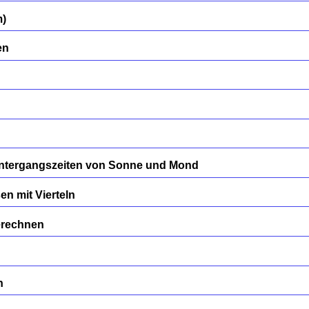
m)
en
ntergangszeiten von Sonne und Mond
n mit Vierteln
erechnen
n