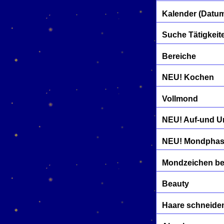
Kalender (Datu
Suche Tätigkeit
Bereiche
NEU! Kochen
Vollmond
NEU! Auf-und U
NEU! Mondphase
Mondzeichen b
Beauty
Haare schneide